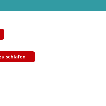
zu schlafen